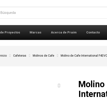
r:
 de Proyectos
Marcas
Acerca de Praim
Contacto
Inicio
Cafeteras
Molinos de Cafe
Molino de Cafe International F4EV
Molino
Interna