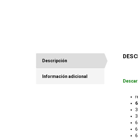
DESC
Descripción
Información adicional
Descar
r
6
3
3
6
6
6