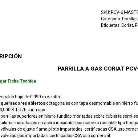
SKU:
PCV-6 MAST
Categoría:
Parrilla
Etiquetas:
Coriat
,
P
RIPCIÓN
PARRILLA A GAS CORIAT PC
gar Ficha Técnica
espaldo bajo de 0.090 m de alto.
 quemadores abiertos
octagonales con tapa desmontable en hierro f
0,000 B.T.U./h cada uno.
 parrillas superiores en hierro fundido montadas sobre cubierta semi-se
 pilotos individuales en acero inoxidable con cabeza roscable tipo hongo
 válvulas de ajuste flama piloto importadas, certificadas CSA uso comerc
 válvulas gas importadas, certificadas CSA uso comercial.