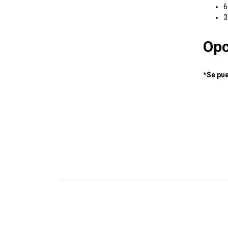
6
3
Opc
*Se pue