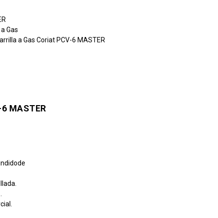
ER
s a Gas
arrilla a Gas Coriat PCV-6 MASTER
V-6 MASTER
undidode
llada.
.
ial.