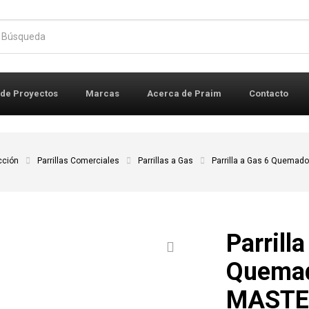
r:
 de Proyectos
Marcas
Acerca de Praim
Contacto
cción
Parrillas Comerciales
Parrillas a Gas
Parrilla a Gas 6 Quemad
Parrill
Quemad
MASTE