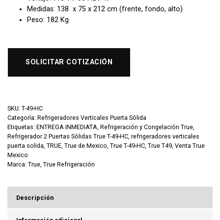
Medidas: 138 x 75 x 212 cm (frente, fondo, alto)
Peso: 182 Kg
SOLICITAR COTIZACIÓN
SKU:
T-49-HC
Categoría:
Refrigeradores Verticales Puerta Sólida
Etiquetas:
ENTREGA INMEDIATA
,
Refrigeración y Congelación True
,
Refrigerador 2 Puertas Sólidas True T-49-HC
,
refrigeradores verticales
puerta solida
,
TRUE
,
True de Mexico
,
True T-49-HC
,
True T49
,
Venta True
Mexico
Marca:
True
,
True Refrigeración
Descripción