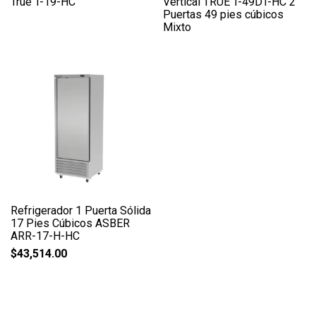
True T-19-HC
Vertical TRUE T-49DT-HC 2
Puertas 49 pies cúbicos
Mixto
Refrigerador 1 Puerta Sólida
17 Pies Cúbicos ASBER
ARR-17-H-HC
$
43,514.00