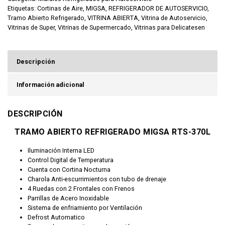
Etiquetas:
Cortinas de Aire
,
MIGSA
,
REFRIGERADOR DE AUTOSERVICIO
,
Tramo Abierto Refrigerado
,
VITRINA ABIERTA
,
Vitrina de Autoservicio
,
Vitrinas de Super
,
Vitrinas de Supermercado
,
Vitrinas para Delicatesen
Descripción
Información adicional
DESCRIPCIÓN
TRAMO ABIERTO REFRIGERADO MIGSA RTS-370L
Iluminación Interna LED
Control Digital de Temperatura
Cuenta con Cortina Nocturna
Charola Anti-escurrimientos con tubo de drenaje
4 Ruedas con 2 Frontales con Frenos
Parrillas de Acero Inoxidable
Sistema de enfriamiento por Ventilación
Defrost Automatico