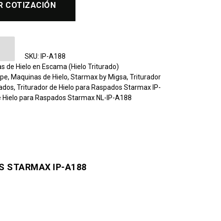
R COTIZACIÓN
 Hielo para Raspados Starmax IP-A188 cantidad
SKU:
IP-A188
s de Hielo en Escama (Hielo Triturado)
ape
,
Maquinas de Hielo
,
Starmax by Migsa
,
Triturador
pados
,
Triturador de Hielo para Raspados Starmax IP-
de Hielo para Raspados Starmax NL-IP-A188
S STARMAX IP-A188