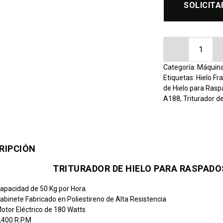
SOLICITA
Triturador de
Categoría:
Máquina
Etiquetas:
Hielo Fr
de Hielo para Ras
A188
,
Triturador 
RIPCIÓN
TRITURADOR DE HIELO PARA RASPADO
apacidad de 50 Kg por Hora
abinete Fabricado en Poliestireno de Alta Resistencia
otor Eléctrico de 180 Watts
,400 R.P.M