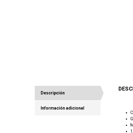
DESC
Descripción
Información adicional
C
G
M
1