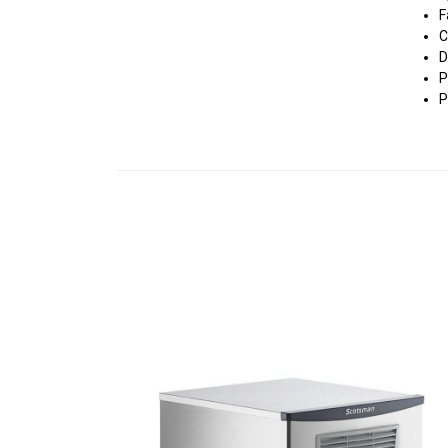
F
C
D
P
P