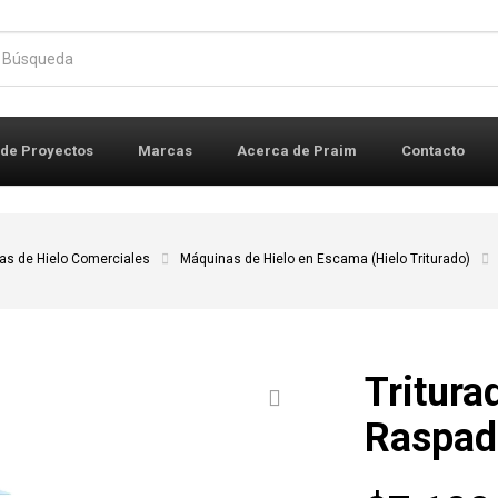
r:
 de Proyectos
Marcas
Acerca de Praim
Contacto
as de Hielo Comerciales
Máquinas de Hielo en Escama (Hielo Triturado)
Tritura
Raspad