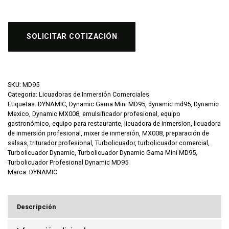
SOLICITAR COTIZACIÓN
SKU:
MD95
Categoría:
Licuadoras de Inmersión Comerciales
Etiquetas:
DYNAMIC
,
Dynamic Gama Mini MD95
,
dynamic md95
,
Dynamic
Mexico
,
Dynamic MX008
,
emulsificador profesional
,
equipo
gastronómico
,
equipo para restaurante
,
licuadora de inmersion
,
licuadora
de inmersión profesional
,
mixer de inmersión
,
MX008
,
preparación de
salsas
,
triturador profesional
,
Turbolicuador
,
turbolicuador comercial
,
Turbolicuador Dynamic
,
Turbolicuador Dynamic Gama Mini MD95
,
Turbolicuador Profesional Dynamic MD95
Marca:
DYNAMIC
Descripción