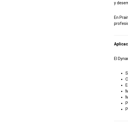
y desem
En Prai
profesio
Aplicac
El Dyna
S
C
E
M
M
P
P