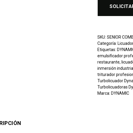
SOLICITA
SKU:
SENIOR COMB
Categoría:
Licuado
Etiquetas:
DYNAMI
emulsificador prof
restaurante
,
licua
inmersión industria
triturador profesio
Turbolicuador Dy
Turbolicuadoras 
Marca:
DYNAMIC
RIPCIÓN