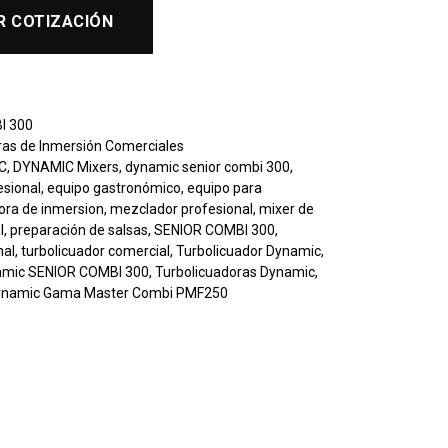
R COTIZACIÓN
I 300
ras de Inmersión Comerciales
C
,
DYNAMIC Mixers
,
dynamic senior combi 300
,
esional
,
equipo gastronómico
,
equipo para
dora de inmersion
,
mezclador profesional
,
mixer de
l
,
preparación de salsas
,
SENIOR COMBI 300
,
nal
,
turbolicuador comercial
,
Turbolicuador Dynamic
,
namic SENIOR COMBI 300
,
Turbolicuadoras Dynamic
,
Dynamic Gama Master Combi PMF250