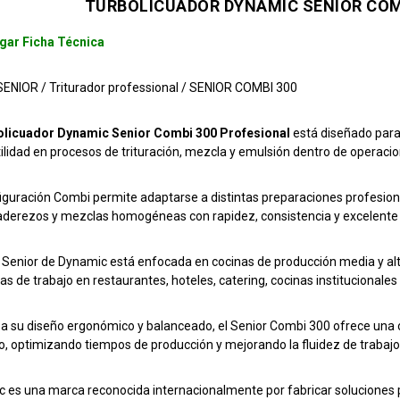
TURBOLICUADOR DYNAMIC SENIOR COM
gar Ficha Técnica
NIOR / Triturador professional / SENIOR COMBI 300
olicuador Dynamic Senior Combi 300 Profesional
está diseñado para
tilidad en procesos de trituración, mezcla y emulsión dentro de operac
iguración Combi permite adaptarse a distintas preparaciones profesional
aderezos y mezclas homogéneas con rapidez, consistencia y excelente c
a Senior de Dynamic está enfocada en cocinas de producción media y al
vas de trabajo en restaurantes, hoteles, catering, cocinas instituciona
 a su diseño ergonómico y balanceado, el Senior Combi 300 ofrece una 
o, optimizando tiempos de producción y mejorando la fluidez de trabajo d
 es una marca reconocida internacionalmente por fabricar soluciones p