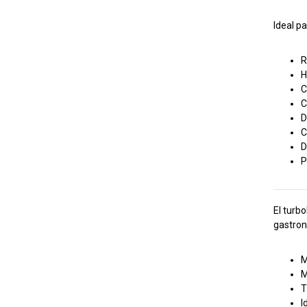
Ideal pa
R
H
C
C
D
C
D
P
El turb
gastron
M
M
T
I