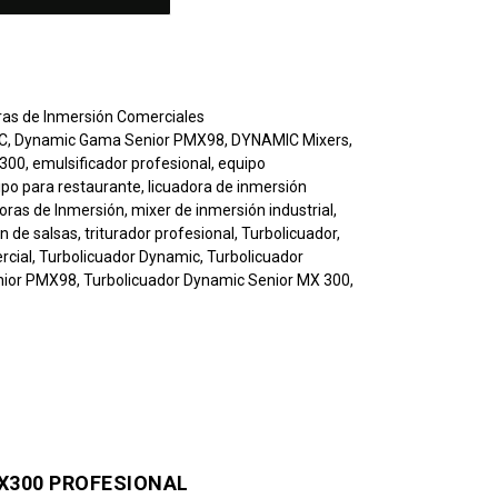
ras de Inmersión Comerciales
C
,
Dynamic Gama Senior PMX98
,
DYNAMIC Mixers
,
x300
,
emulsificador profesional
,
equipo
ipo para restaurante
,
licuadora de inmersión
oras de Inmersión
,
mixer de inmersión industrial
,
n de salsas
,
triturador profesional
,
Turbolicuador
,
rcial
,
Turbolicuador Dynamic
,
Turbolicuador
nior PMX98
,
Turbolicuador Dynamic Senior MX 300
,
X300 PROFESIONAL