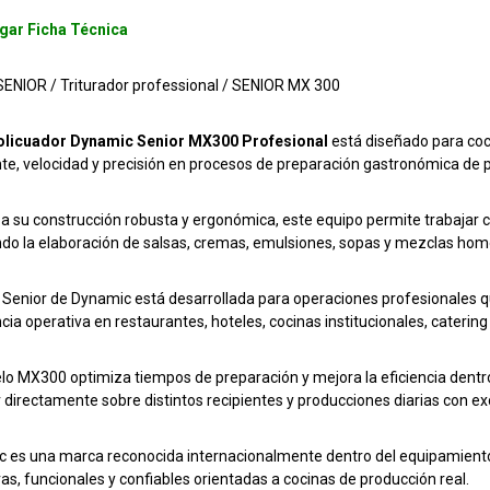
gar Ficha Técnica
NIOR / Triturador professional / SENIOR MX 300
olicuador Dynamic Senior MX300 Profesional
está diseñado para co
te, velocidad y precisión en procesos de preparación gastronómica de p
 a su construcción robusta y ergonómica, este equipo permite trabajar
ando la elaboración de salsas, cremas, emulsiones, sopas y mezclas ho
a Senior de Dynamic está desarrollada para operaciones profesionales
ncia operativa en restaurantes, hoteles, cocinas institucionales, caterin
lo MX300 optimiza tiempos de preparación y mejora la eficiencia dentro 
r directamente sobre distintos recipientes y producciones diarias con e
 es una marca reconocida internacionalmente dentro del equipamiento 
as, funcionales y confiables orientadas a cocinas de producción real.