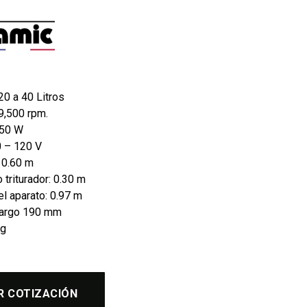
20 a 40 Litros
9,500 rpm.
350 W
0 – 120 V
: 0.60 m
 triturador: 0.30 m
l aparato: 0.97 m
Largo 190 mm
Kg
R COTIZACIÓN