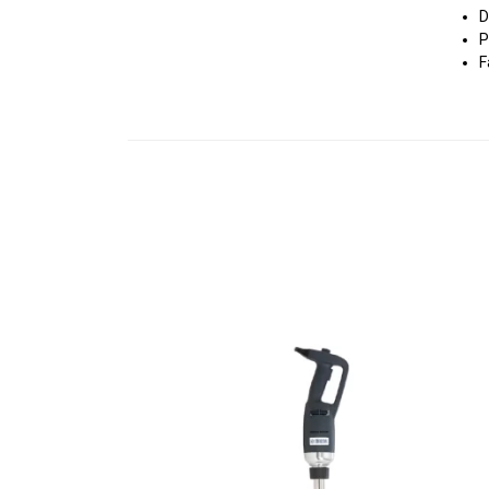
D
P
F