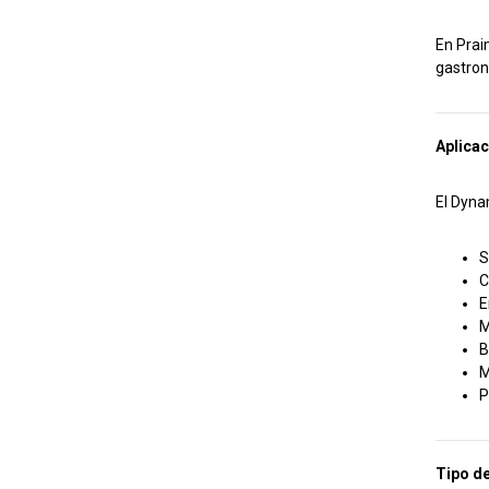
En Prai
gastron
Aplicac
El Dyna
S
C
E
M
B
M
P
Tipo de