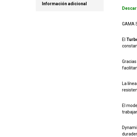
Información adicional
Descar
GAMA SE
El
Turb
constan
Gracias
facilit
La líne
resiste
El mode
trabaja
Dynamic
durader