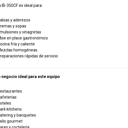
a IB-350CF es ideal para:
alsas y aderezos
remas y sopas
mulsiones y vinagretas
ise en place gastronómico
ocina fría y caliente
ezclas homogéneas
reparaciones rápidas de servicio
 negocio ideal para este equipo
estaurantes
afeterías
oteles
ark kitchens
atering y banquetes
elis gourmet
ares y coctelería