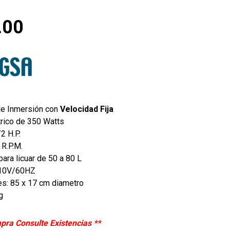
.00
de Inmersión con
Velocidad Fija
trico de 350 Watts
2 H.P.
 R.P.M.
ara licuar de 50 a 80 L
110V/60HZ
s: 85 x 17 cm diametro
g
pra Consulte Existencias **