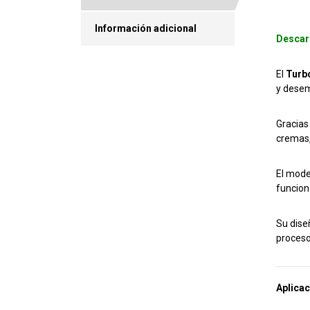
Información adicional
Descar
El
Turbo
y desem
Gracias
cremas,
El mode
funciona
Su dise
proceso
Aplicac