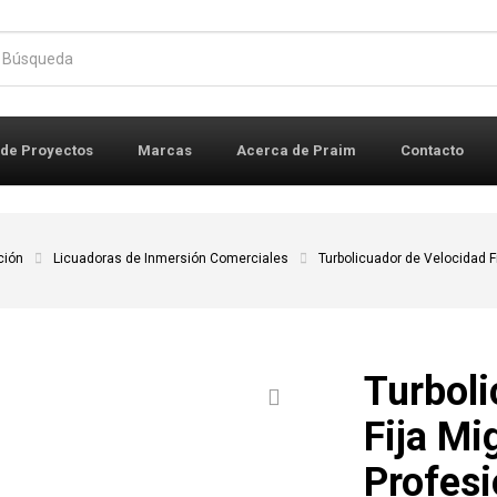
r:
 de Proyectos
Marcas
Acerca de Praim
Contacto
ción
Licuadoras de Inmersión Comerciales
Turbolicuador de Velocidad F
Turboli
Fija M
Profesi