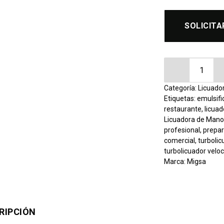
SOLICITA
Turbolicuador
Categoría:
Licuado
Etiquetas:
emulsifi
restaurante
,
licua
Licuadora de Man
profesional
,
prepar
comercial
,
turboli
turbolicuador veloc
Marca:
Migsa
RIPCIÓN