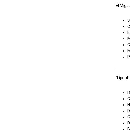
El Migs
S
C
E
M
C
M
P
Tipo de
R
C
H
D
C
D
B