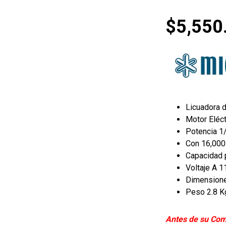
$
5,550
Licuadora 
Motor Eléc
Potencia 1/
Con 16,000
Capacidad p
Voltaje A 
Dimensione
Peso 2.8 K
Antes de su Com