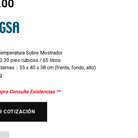
.00
n Temperatura Sobre Mostrador
2.30 pies cúbicos / 65 litros
ternas：55 x 40 x 38 cm (frente, fondo, alto)
g
pra Consulte Existencias **
R COTIZACIÓN
ra Cristal Recto Marco Negro Migsa ZW-65 cantida