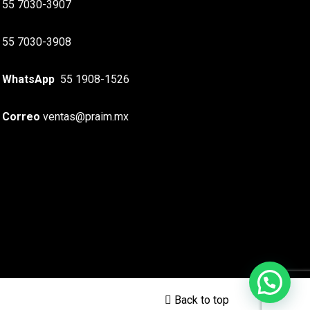
55 7030-3907
55 7030-3908
WhatsApp
55 1908-1526
Correo
ventas@praim.mx
Back to top