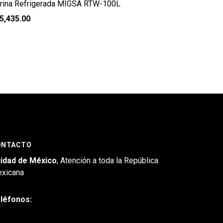
trina Refrigerada MIGSA RTW-100L
5,435.00
ONTACTO
idad de México
, Atención a toda la República
xicana
léfonos: