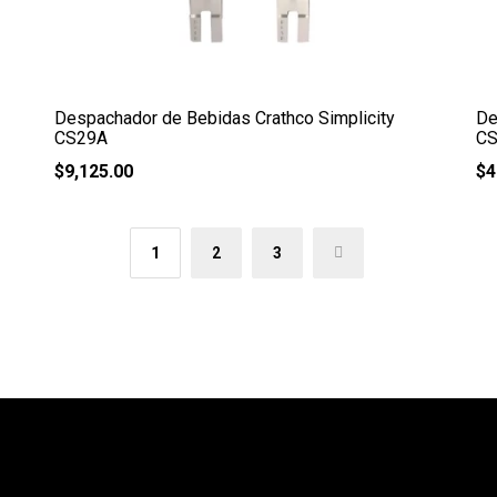
Despachador de Bebidas Crathco Simplicity
De
CS29A
C
$
9,125.00
$
4
1
2
3
→