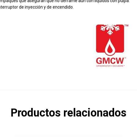
mpaques que aseguran que no derrame aun con líquidos con pulpa.
nterruptor de inyección y de encendido.
Productos relacionados