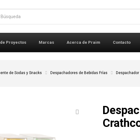
r:
 de Proyectos
Marcas
Acerca de Praim
Contacto
uente de Sodas y Snacks
Despachadores de Bebidas Frías
Despachador 
Despac
Crathc