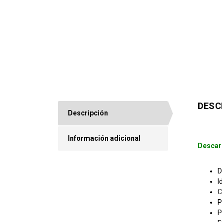
DESC
Descripción
Información adicional
Descar
D
I
C
P
P