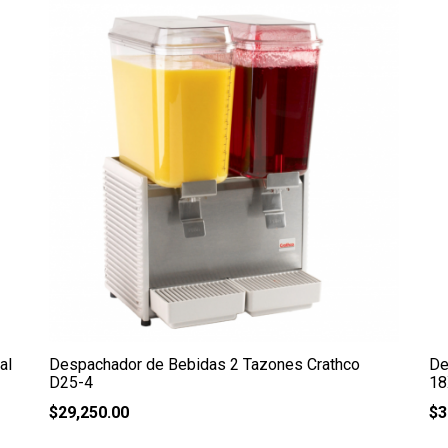
al
Despachador de Bebidas 2 Tazones Crathco
De
D25-4
18
$
29,250.00
$
3