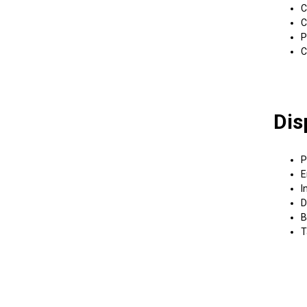
C
C
P
C
Dis
P
E
I
D
B
T