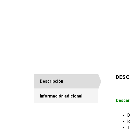
DESC
Descripción
Información adicional
Descar
D
I
T