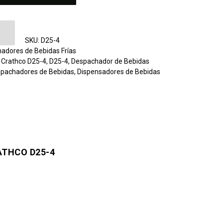
de Bebidas 2 Tazones Crathco D25-4 cantidad
SKU:
D25-4
adores de Bebidas Frías
,
Crathco D25-4
,
D25-4
,
Despachador de Bebidas
pachadores de Bebidas
,
Dispensadores de Bebidas
ATHCO D25-4