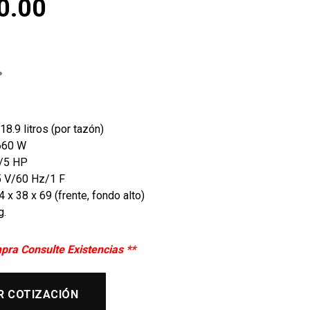
0.00
18.9 litros (por tazón)
660 W
1/5 HP
15 V/60 Hz/1 F
 x 38 x 69 (frente, fondo alto)
g.
pra Consulte Existencias **
R COTIZACIÓN