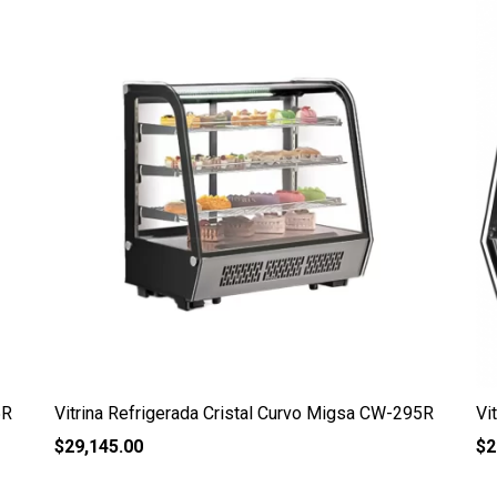
5R
Vitrina Refrigerada Cristal Curvo Migsa CW-295R
Vi
$
29,145.00
$
2