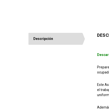
DESC
Descripción
Descar
Prepare
ocupada
Este As
el trab
uniform
Además,