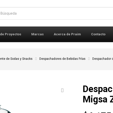
r:
 de Proyectos
Marcas
Acerca de Praim
Contacto
ente de Sodas y Snacks
Despachadores de Bebidas Frías
Despachador 
Despac
Migsa 