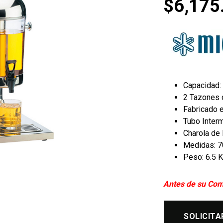
$
6,175
Capacidad: 
2 Tazones d
Fabricado e
Tubo Inter
Charola de
Medidas: 70
Peso: 6.5 K
Antes de su Com
SOLICITA