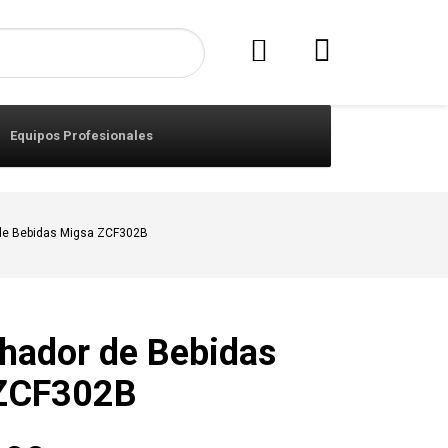
Equipos Profesionales
de Bebidas Migsa ZCF302B
hador de Bebidas
ZCF302B