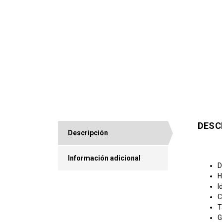
DESC
Descripción
Información adicional
D
H
I
C
T
G