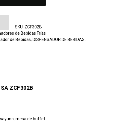
de Bebidas Migsa ZCF302B cantidad
SKU:
ZCF302B
adores de Bebidas Frías
ador de Bebidas
,
DISPENSADOR DE BEBIDAS
,
GSA ZCF302B
desayuno, mesa de buffet