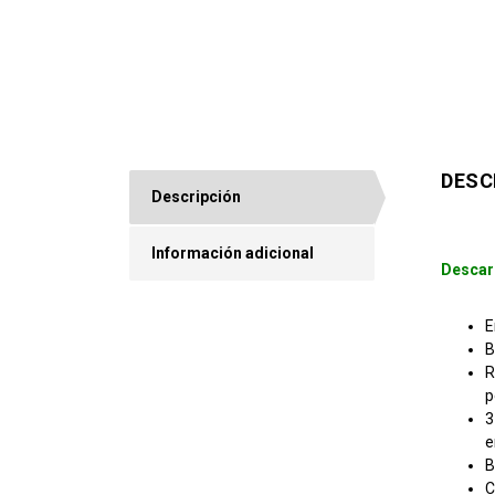
DESC
Descripción
Información adicional
Descar
E
B
R
p
3
e
B
C