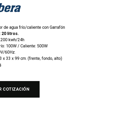
 de agua frío/caliente con Garrafón
 20 litros.
.200 kwh/24h
río: 100W / Caliente: 500W
20V/60Hz.
 x 33 x 99 cm. (frente, fondo, alto)
g.
R COTIZACIÓN