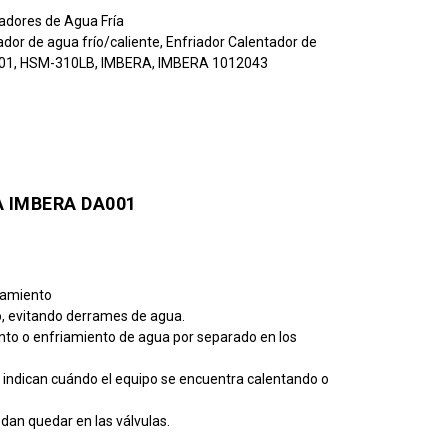
adores de Agua Fría
dor de agua frío/caliente
,
Enfriador Calentador de
01
,
HSM-310LB
,
IMBERA
,
IMBERA 1012043
 IMBERA DA001
namiento
o, evitando derrames de agua.
nto o enfriamiento de agua por separado en los
e indican cuándo el equipo se encuentra calentando o
dan quedar en las válvulas.