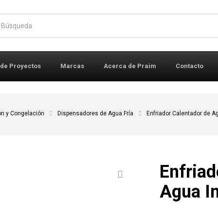
r:
 de Proyectos
Marcas
Acerca de Praim
Contacto
ón y Congelación
Dispensadores de Agua Fría
Enfriador Calentador de 
Enfriad
Agua I