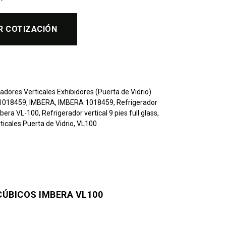
R COTIZACIÓN
adores Verticales Exhibidores (Puerta de Vidrio)
 1018459
,
IMBERA
,
IMBERA 1018459
,
Refrigerador
mbera VL-100
,
Refrigerador vertical 9 pies full glass
,
ticales Puerta de Vidrio
,
VL100
 CÚBICOS IMBERA VL100