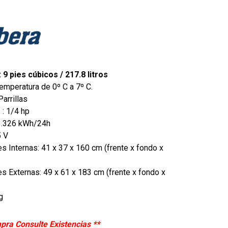
 9 pies cúbicos / 217.8 litros
emperatura de 0º C a 7º C.
Parrillas
 : 1/4 hp
3.326 kWh/24h
5 V
 Internas: 41 x 37 x 160 cm (frente x fondo x
 Externas: 49 x 61 x 183 cm (frente x fondo x
g
pra Consulte Existencias **