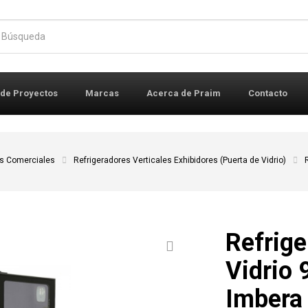
r:
 de Proyectos
Marcas
Acerca de Praim
Contacto
es Comerciales
Refrigeradores Verticales Exhibidores (Puerta de Vidrio)
Refrige
Vidrio 
Imbera