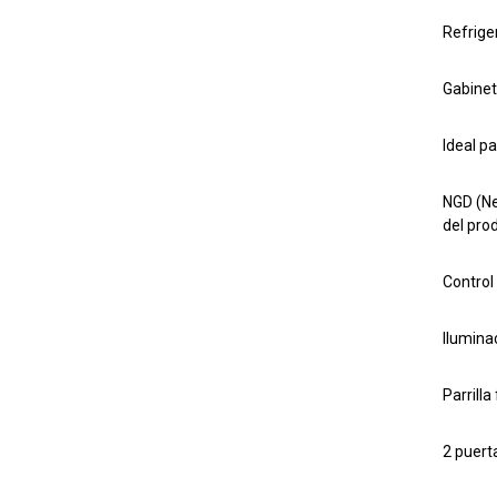
Refrige
Gabinet
Ideal p
NGD (Ne
del pro
Control
Ilumina
Parrilla
2 puert