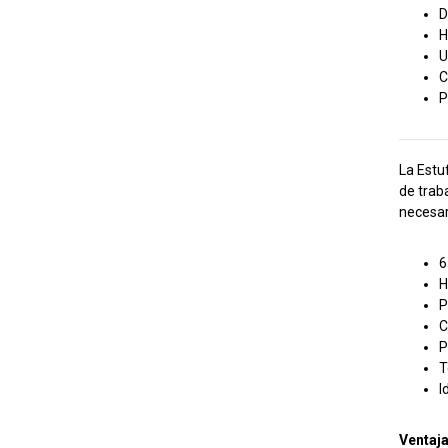
D
H
U
C
P
La Estu
de trab
necesar
6
H
P
C
P
T
I
Ventaj