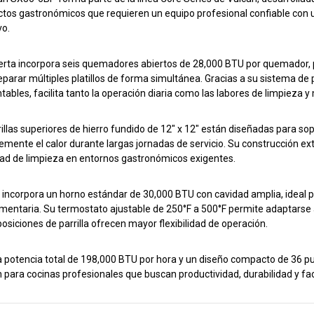
ctos gastronómicos que requieren un equipo profesional confiable con
vo.
erta incorpora seis quemadores abiertos de 28,000 BTU por quemador, 
eparar múltiples platillos de forma simultánea. Gracias a su sistema de
ables, facilita tanto la operación diaria como las labores de limpieza 
illas superiores de hierro fundido de 12″ x 12″ están diseñadas para sopo
temente el calor durante largas jornadas de servicio. Su construcción ext
idad de limpieza en entornos gastronómicos exigentes.
 incorpora un horno estándar de 30,000 BTU con cavidad amplia, ideal 
entaria. Su termostato ajustable de 250°F a 500°F permite adaptarse a 
posiciones de parrilla ofrecen mayor flexibilidad de operación.
 potencia total de 198,000 BTU por hora y un diseño compacto de 36 p
n para cocinas profesionales que buscan productividad, durabilidad y fac