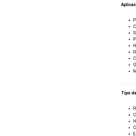
Aplica
P
C
S
P
H
R
C
O
M
Tipo de
R
C
H
C
E