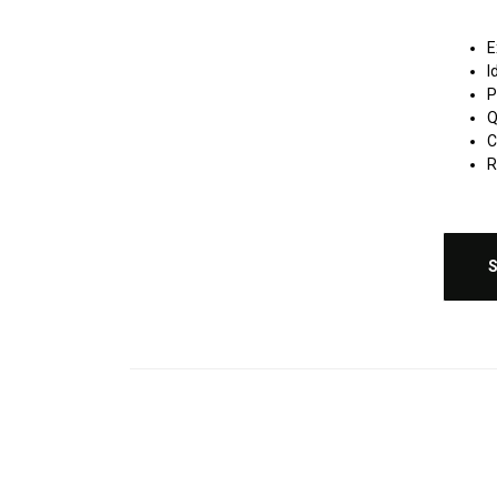
E
I
P
Q
C
R