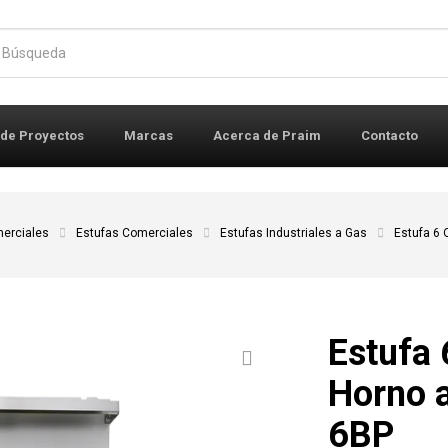
r:
 de Proyectos
Marcas
Acerca de Praim
Contacto
erciales
Estufas Comerciales
Estufas Industriales a Gas
Estufa 6
Estufa
Horno 
6BP