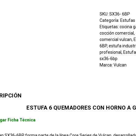
SKU:
SX36- 6BP
Categoría:
Estufas 
Etiquetas:
cocina 
cocción comercial
,
comercial vulcan
,
6BP
,
estufa industr
profesional
,
Estufa
sx36-6bp
Marca:
Vulcan
RIPCIÓN
ESTUFA 6 QUEMADORES CON HORNO A G
gar Ficha Técnica
an SX36-6BP forma parte de la línea Core Series de Vulcan, desarrollad