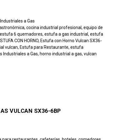
Industriales a Gas
gastronómica
,
cocina industrial profesional
,
equipo de
estufa 6 quemadores
,
estufa a gas industrial
,
estufa
ESTUFA CON HORNO
,
Estufa con Horno Vulcan SX36-
ial vulcan
,
Estufa para Restaurante
,
estufa
s Industriales a Gas
,
horno industrial a gas
,
vulcan
AS VULCAN SX36-6BP
a para restaurantes, cafeterías, hoteles, comedores