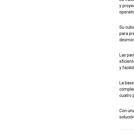
y proye
operati
Su cubi
para pr
desmont
Las parr
eficien
y facil
La base
complem
cuatro 
Con una
solució