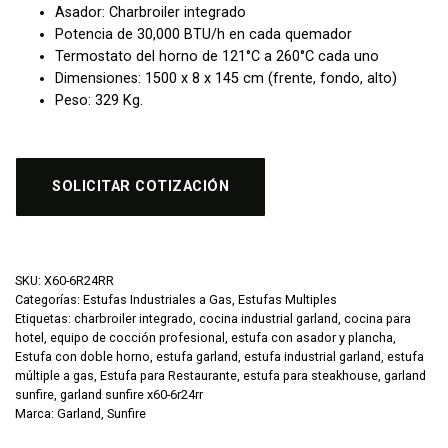
Asador: Charbroiler integrado
Potencia de 30,000 BTU/h en cada quemador
Termostato del horno de 121°C a 260°C cada uno
Dimensiones: 1500 x 8 x 145 cm (frente, fondo, alto)
Peso: 329 Kg.
SOLICITAR COTIZACIÓN
SKU:
X60-6R24RR
Categorías:
Estufas Industriales a Gas
,
Estufas Multiples
Etiquetas:
charbroiler integrado
,
cocina industrial garland
,
cocina para
hotel
,
equipo de cocción profesional
,
estufa con asador y plancha
,
Estufa con doble horno
,
estufa garland
,
estufa industrial garland
,
estufa
múltiple a gas
,
Estufa para Restaurante
,
estufa para steakhouse
,
garland
sunfire
,
garland sunfire x60-6r24rr
Marca:
Garland
,
Sunfire