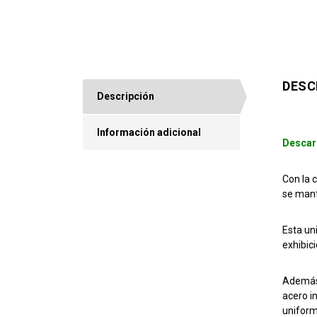
DESC
Descripción
Información adicional
Descar
Con la 
se mant
Esta un
exhibic
Además 
acero i
uniform