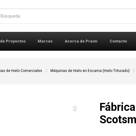
r:
 de Proyectos
Marcas
Acerca de Praim
Contacto
as de Hielo Comerciales
Máquinas de Hielo en Escama (Hielo Triturado)
Fábrica
Scots