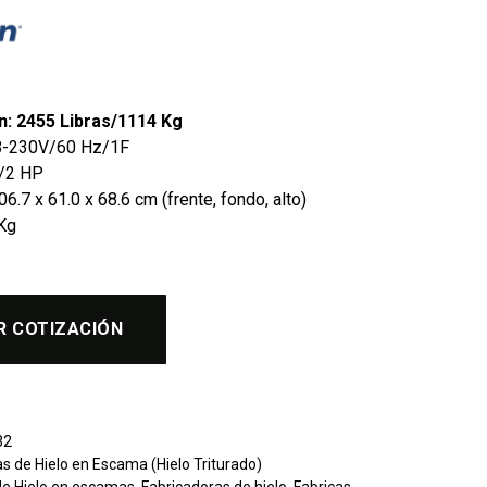
n: 2455 Libras/1114 Kg
08-230V/60 Hz/1F
1/2 HP
6.7 x 61.0 x 68.6 cm (frente, fondo, alto)
Kg
R COTIZACIÓN
32
s de Hielo en Escama (Hielo Triturado)
de Hielo en escamas
,
Fabricadoras de hielo
,
Fabricas