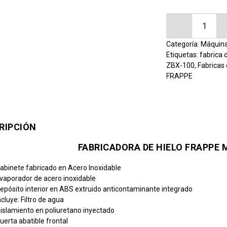
Fabricadora 
Categoría:
Máquina
Etiquetas:
fabrica 
ZBX-100
,
Fabricas 
FRAPPE
RIPCIÓN
FABRICADORA DE HIELO FRAPPE 
abinete fabricado en Acero Inoxidable
vaporador de acero inoxidable
epósito interior en ABS extruido anticontaminante integrado
ncluye: Filtro de agua
islamiento en poliuretano inyectado
uerta abatible frontal