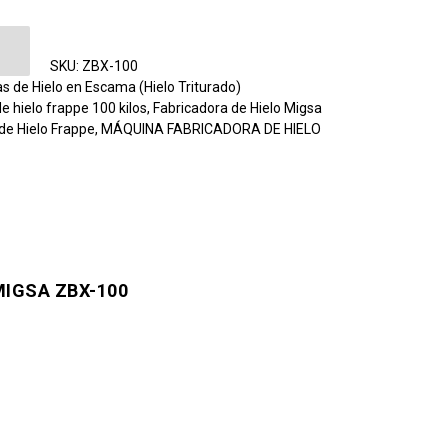
de Hielo Frappe Migsa ZBX-100 cantidad
SKU:
ZBX-100
s de Hielo en Escama (Hielo Triturado)
de hielo frappe 100 kilos
,
Fabricadora de Hielo Migsa
de Hielo Frappe
,
MÁQUINA FABRICADORA DE HIELO
MIGSA ZBX-100