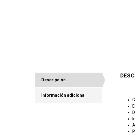
DESC
Descripción
Información adicional
G
E
D
I
A
P