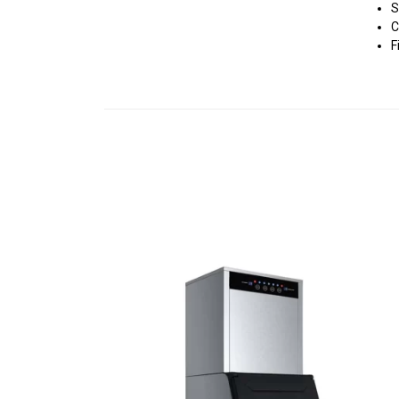
S
C
F