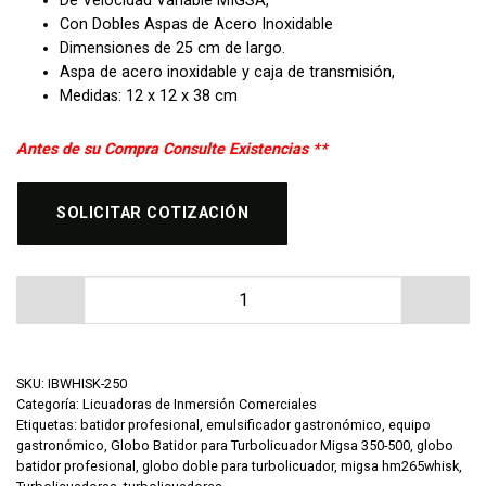
De Velocidad Variable MIGSA,
Con Dobles Aspas de Acero Inoxidable
Dimensiones de 25 cm de largo.
Aspa de acero inoxidable y caja de transmisión,
Medidas: 12 x 12 x 38 cm
Antes de su Compra Consulte Existencias **
SOLICITAR COTIZACIÓN
Globo Batidor para Turbolicuador Migsa 350-500 IBWH
SKU:
IBWHISK-250
Categoría:
Licuadoras de Inmersión Comerciales
Etiquetas:
batidor profesional
,
emulsificador gastronómico
,
equipo
gastronómico
,
Globo Batidor para Turbolicuador Migsa 350-500
,
globo
batidor profesional
,
globo doble para turbolicuador
,
migsa hm265whisk
,