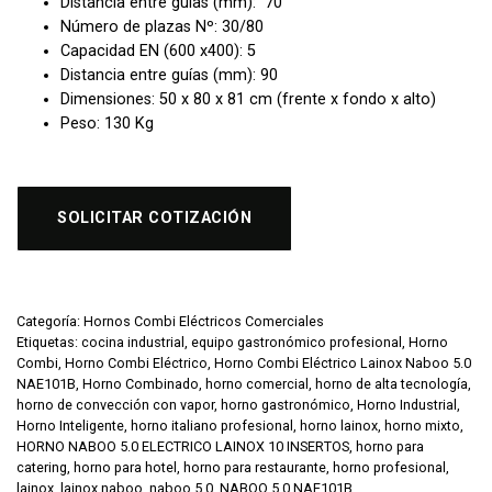
Distancia entre guías (mm): 70
Número de plazas Nº: 30/80
Capacidad EN (600 x400): 5
Distancia entre guías (mm): 90
Dimensiones: 50 x 80 x 81 cm (frente x fondo x alto)
Peso: 130 Kg
SOLICITAR COTIZACIÓN
Categoría:
Hornos Combi Eléctricos Comerciales
Etiquetas:
cocina industrial
,
equipo gastronómico profesional
,
Horno
Combi
,
Horno Combi Eléctrico
,
Horno Combi Eléctrico Lainox Naboo 5.0
NAE101B
,
Horno Combinado
,
horno comercial
,
horno de alta tecnología
,
horno de convección con vapor
,
horno gastronómico
,
Horno Industrial
,
Horno Inteligente
,
horno italiano profesional
,
horno lainox
,
horno mixto
,
HORNO NABOO 5.0 ELECTRICO LAINOX 10 INSERTOS
,
horno para
catering
,
horno para hotel
,
horno para restaurante
,
horno profesional
,
lainox
,
lainox naboo
,
naboo 5.0
,
NABOO 5.0 NAE101B