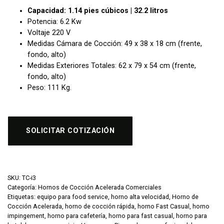
Capacidad: 1.14 pies cúbicos | 32.2 litros
Potencia: 6.2 Kw
Voltaje 220 V
Medidas Cámara de Cocción: 49 x 38 x 18 cm (frente,
fondo, alto)
Medidas Exteriores Totales: 62 x 79 x 54 cm (frente,
fondo, alto)
Peso: 111 Kg.
SOLICITAR COTIZACIÓN
SKU:
TC-i3
Categoría:
Hornos de Cocción Acelerada Comerciales
Etiquetas:
equipo para food service
,
horno alta velocidad
,
Horno de
Cocción Acelerada
,
horno de cocción rápida
,
horno Fast Casual
,
horno
impingement
,
horno para cafetería
,
horno para fast casual
,
horno para