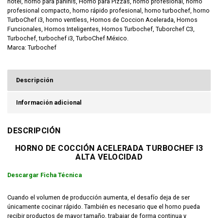
hotel
,
horno para paninis
,
Horno para Pizzas
,
horno profesional
,
horno
profesional compacto
,
horno rápido profesional
,
horno turbochef
,
horno
TurboChef i3
,
horno ventless
,
Hornos de Coccion Acelerada
,
Hornos
Funcionales
,
Hornos Inteligentes
,
Hornos Turbochef
,
Tuborchef C3
,
Turbochef
,
turbochef i3
,
TurboChef México.
Marca:
Turbochef
Descripción
Información adicional
DESCRIPCIÓN
HORNO DE COCCIÓN ACELERADA TURBOCHEF I3
ALTA VELOCIDAD
Descargar Ficha Técnica
Cuando el volumen de producción aumenta, el desafío deja de ser
únicamente cocinar rápido. También es necesario que el horno pueda
recibir productos de mayor tamaño, trabajar de forma continua y