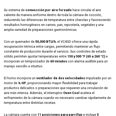
Su sistema de
convección por aire forzado
hace circular el aire
caliente de manera uniforme dentro de toda la cámara de cocción,
reduciendo las diferencias de temperatura entre charolas y favoreciendo
resultados homogéneos en carnes, pan, repostería, vegetales y una
amplia variedad de preparaciones gastronómicas
Con un quemador de
50,000 BTU/h
, el VC4GD ofrece una rápida
recuperación térmica entre cargas, permitiendo mantener un flujo
constante de producción durante el servicio. Sus controles de estado
sólido permiten ajustar temperaturas entre
150 y 500 °F (65 a 260 °C)
e
incorporan un temporizador de
60 minutos
con alarma audible para un
manejo sencillo e intuitivo.
El horno incorpora un
ventilador de dos velocidades
impulsado por un
motor de
½ HP
, proporcionando mayor flexibilidad para trabajar
productos delicados o preparaciones que requieren una circulación de
aire más intensa. Además, el interruptor
Oven Cool
acelera el
enfriamiento de la cámara cuando es necesario cambiar rápidamente de
temperatura entre distintas recetas.
La cámara cuenta con
11 posiciones para parrillas
e incluye
5