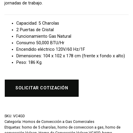
jornadas de trabajo.
Capacidad: 5 Charolas
2 Puertas de Cristal
Funcionamiento Gas Natural
Consumo 50,000 BTU/Hr
Encendido eléctrico 120V/60 Hz/1F
Dimensiones: 104 x 102 x 178 cm (frente x fondo x alto)
Peso: 186 Kg.
SOLICITAR COTIZACIÓN
SKU:
VC4GD
Categoría:
Hornos de Convección a Gas Comerciales
Etiquetas:
horno de 5 charolas
,
horno de conveccion a gas
,
horno de
convección Vulcan
,
Horno de Convección Vulcan VC4GD
,
horno