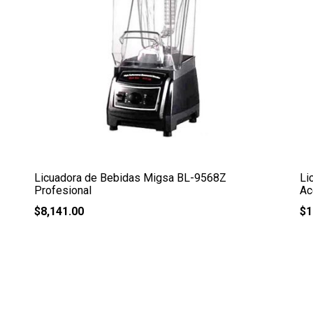
Licuadora de Bebidas Migsa BL-9568Z
Li
Profesional
Ac
$
8,141.00
$
1