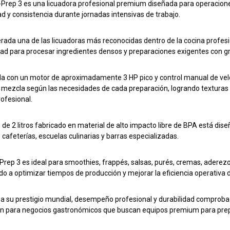
-Prep 3 es una licuadora profesional premium diseñada para operacio
ad y consistencia durante jornadas intensivas de trabajo.
rada una de las licuadoras más reconocidas dentro de la cocina profesio
ad para procesar ingredientes densos y preparaciones exigentes con gra
a con un motor de aproximadamente 3 HP pico y control manual de veloc
e mezcla según las necesidades de cada preparación, logrando texturas 
rofesional.
 de 2 litros fabricado en material de alto impacto libre de BPA está dis
 cafeterías, escuelas culinarias y barras especializadas.
-Prep 3 es ideal para smoothies, frappés, salsas, purés, cremas, aderez
o a optimizar tiempos de producción y mejorar la eficiencia operativa du
 a su prestigio mundial, desempeño profesional y durabilidad comproba
ón para negocios gastronómicos que buscan equipos premium para prep