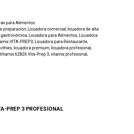
ras para Alimentos
de preparacion
,
Licuadora comercial
,
licuadora de alta
a gastronómica
,
Licuadora para Alimentos
,
Licuadora
tamix VITA-PREP3
,
Licuadora para Restaurante
,
oothies
,
licuadora premium
,
licuadora profesional
,
Vitamix 62826 Vita-Prep 3
,
vitamix profesional
,
TA-PREP 3 PROFESIONAL