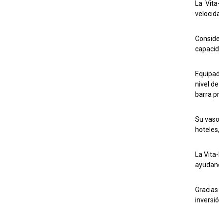
La
Vita
velocid
Conside
capacid
Equipad
nivel d
barra p
Su vaso
hoteles,
La Vita
ayudand
Gracias
inversi