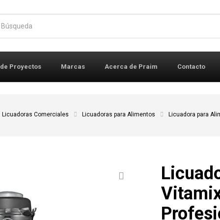
r:
 de Proyectos
Marcas
Acerca de Praim
Contacto
Licuadoras Comerciales
Licuadoras para Alimentos
Licuadora para Ali
Licuado
Vitamix
Profesi