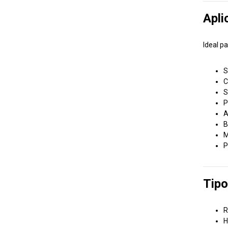
Apli
Ideal p
S
C
S
P
A
B
M
P
Tipo
R
H