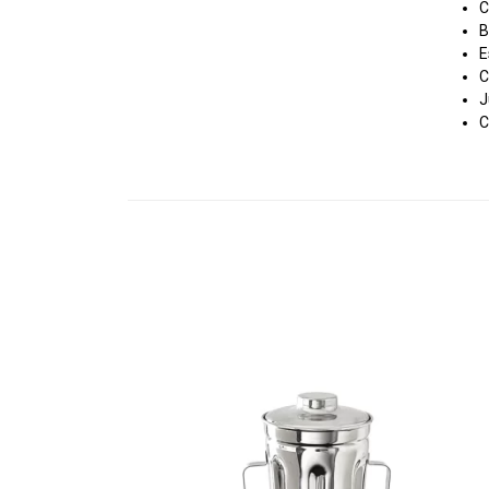
C
B
E
C
J
C