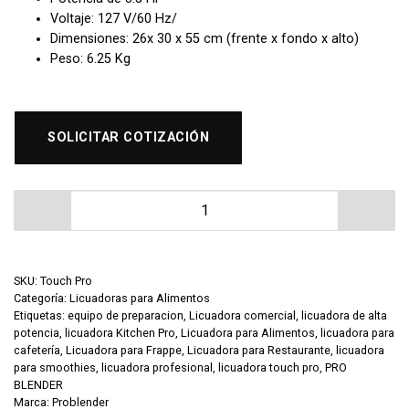
Voltaje: 127 V/60 Hz/
Dimensiones: 26x 30 x 55 cm (frente x fondo x alto)
Peso: 6.25 Kg
SOLICITAR COTIZACIÓN
Licuadora para Alimentos PRO BLENDER Touch Pro Prof
SKU:
Touch Pro
Categoría:
Licuadoras para Alimentos
Etiquetas:
equipo de preparacion
,
Licuadora comercial
,
licuadora de alta
potencia
,
licuadora Kitchen Pro
,
Licuadora para Alimentos
,
licuadora para
cafetería
,
Licuadora para Frappe
,
Licuadora para Restaurante
,
licuadora
para smoothies
,
licuadora profesional
,
licuadora touch pro
,
PRO
BLENDER
Marca:
Problender