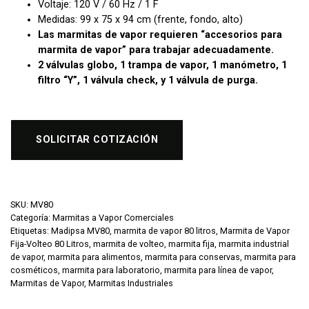
Voltaje: 120 V / 60 Hz / 1 F
Medidas: 99 x 75 x 94 cm (frente, fondo, alto)
Las marmitas de vapor requieren “accesorios para
marmita de vapor” para trabajar adecuadamente.
2 válvulas globo, 1 trampa de vapor, 1 manómetro, 1
filtro “Y”,
1 válvula check, y 1 válvula de purga.
SOLICITAR COTIZACIÓN
SKU:
MV80
Categoría:
Marmitas a Vapor Comerciales
Etiquetas:
Madipsa MV80
,
marmita de vapor 80 litros
,
Marmita de Vapor
Fija-Volteo 80 Litros
,
marmita de volteo
,
marmita fija
,
marmita industrial
de vapor
,
marmita para alimentos
,
marmita para conservas
,
marmita para
cosméticos
,
marmita para laboratorio
,
marmita para línea de vapor
,
Marmitas de Vapor
,
Marmitas Industriales