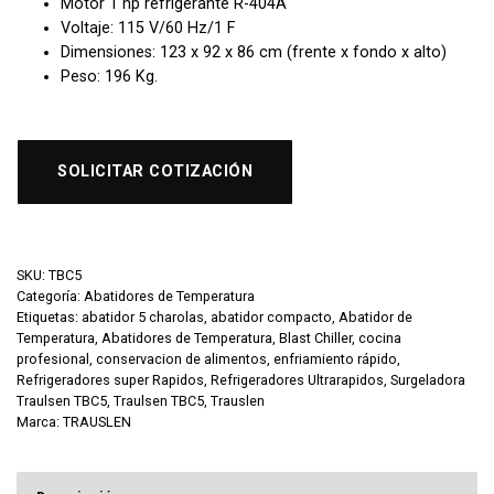
Motor 1 hp refrigerante R-404A
Voltaje: 115 V/60 Hz/1 F
Dimensiones: 123 x 92 x 86 cm (frente x fondo x alto)
Peso: 196 Kg.
SOLICITAR COTIZACIÓN
SKU:
TBC5
Categoría:
Abatidores de Temperatura
Etiquetas:
abatidor 5 charolas
,
abatidor compacto
,
Abatidor de
Temperatura
,
Abatidores de Temperatura
,
Blast Chiller
,
cocina
profesional
,
conservacion de alimentos
,
enfriamiento rápido
,
Refrigeradores super Rapidos
,
Refrigeradores Ultrarapidos
,
Surgeladora
Traulsen TBC5
,
Traulsen TBC5
,
Trauslen
Marca:
TRAUSLEN