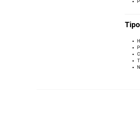
P
Tipo
H
P
C
T
N