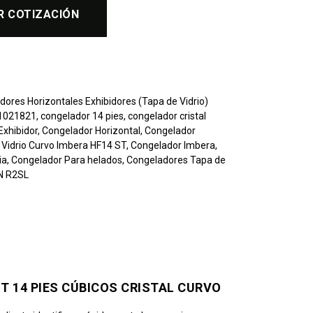
R COTIZACIÓN
dores Horizontales Exhibidores (Tapa de Vidrio)
 1021821
,
congelador 14 pies
,
congelador cristal
Exhibidor
,
Congelador Horizontal
,
Congelador
 Vidrio Curvo Imbera HF14 ST
,
Congelador Imbera
,
ia
,
Congelador Para helados
,
Congeladores Tapa de
N R2SL
T 14 PIES CÚBICOS CRISTAL CURVO