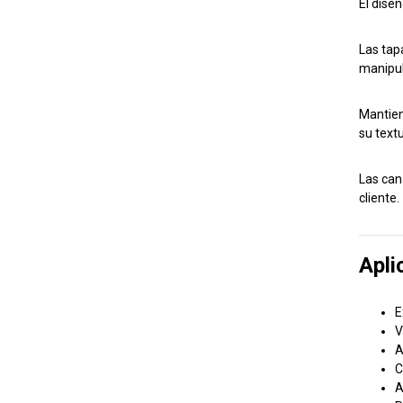
El diseñ
Las tap
manipu
Mantien
su textu
Las can
cliente.
Apli
E
V
A
C
A