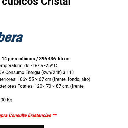
 cúbicos Cristal
 14 pies cúbicos / 396.436 litros
mperatura: de -18º a -25º C.
110V Consumo Energía (kwh/24h) 3.113
eriores: 106× 55 × 67 cm (frente, fondo, alto)
eriores Totales: 120× 70 × 87 cm. (frente,
100 Kg
pra Consulte Existencias **