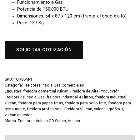
Funcionamiento a Gas
Potencia de 150,000 BTU
Dimensiones: 54 x 87 x 120 cm (frente x fondo x alto)
Peso: 137 Kg
SOLICITAR COTIZACIÓN
SKU:
1GR85M-1
Categoría:
Freidoras Piso a Gas Comerciales
Etiquetas:
freidora comercial vulcan
,
Freidora de Alta Producción
,
Freidora de Piso a Gas
,
freidora industrial 41 litros
,
freidora industrial
vulcan
,
freidora para papas fritas
,
freidora para pollo frito
,
freidora para
restaurante
,
freidora profesional
,
Freidora Vulcan
,
vulcan 1gr85m-1
,
vulcan gr series
Marca:
Freidoras Vulcan GR Series
,
Vulcan