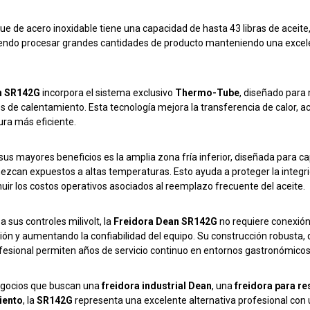
ue de acero inoxidable tiene una capacidad de hasta 43 libras de aceite
endo procesar grandes cantidades de producto manteniendo una excelen
n SR142G
incorpora el sistema exclusivo
Thermo-Tube
, diseñado para 
os de calentamiento. Esta tecnología mejora la transferencia de calor, a
ura más eficiente.
sus mayores beneficios es la amplia zona fría inferior, diseñada para ca
zcan expuestos a altas temperaturas. Esto ayuda a proteger la integrida
nuir los costos operativos asociados al reemplazo frecuente del aceite.
a sus controles milivolt, la
Freidora Dean SR142G
no requiere conexión e
ción y aumentando la confiabilidad del equipo. Su construcción robust
fesional permiten años de servicio continuo en entornos gastronómicos
gocios que buscan una
freidora industrial Dean
, una
freidora para re
iento
, la
SR142G
representa una excelente alternativa profesional con 