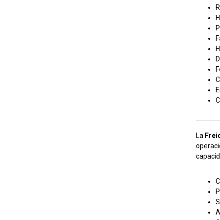
R
H
P
F
H
D
F
C
E
C
La
Frei
operaci
capacid
C
P
S
A