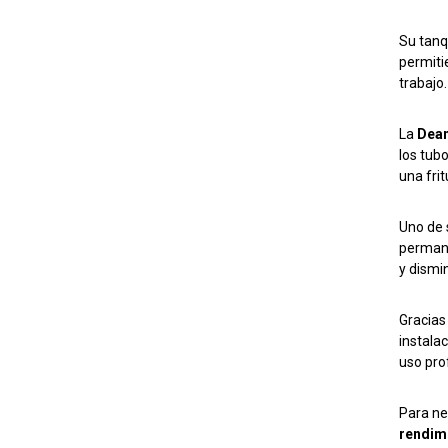
Su tanq
permiti
trabajo.
La
Dea
los tub
una frit
Uno de 
permane
y dismi
Gracias 
instala
uso pro
Para ne
rendim