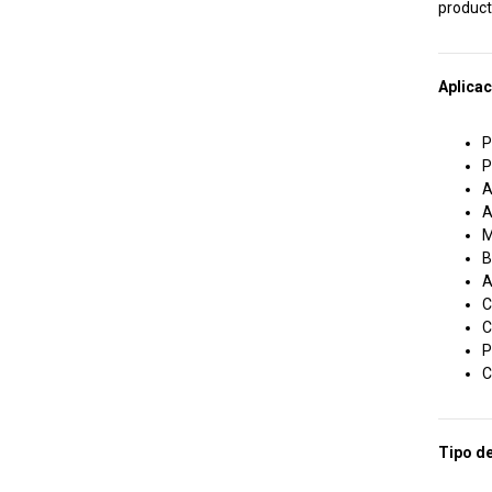
product
Aplica
P
P
A
A
M
B
A
C
C
P
C
Tipo de