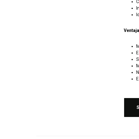
C
I
I
Ventaj
M
E
S
M
N
E