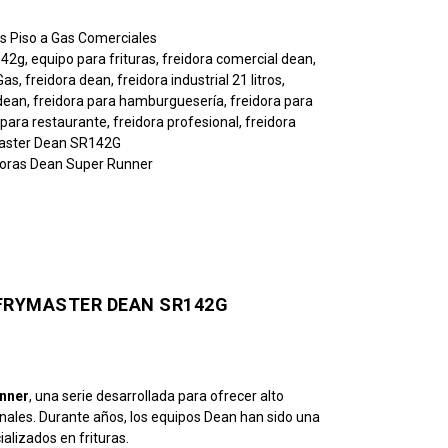
as Piso a Gas Comerciales
142g
,
equipo para frituras
,
freidora comercial dean
,
 Gas
,
freidora dean
,
freidora industrial 21 litros
,
 dean
,
freidora para hamburguesería
,
freidora para
 para restaurante
,
freidora profesional
,
freidora
aster Dean SR142G
doras Dean Super Runner
 FRYMASTER DEAN SR142G
nner
, una serie desarrollada para ofrecer alto
onales. Durante años, los equipos Dean han sido una
alizados en frituras.