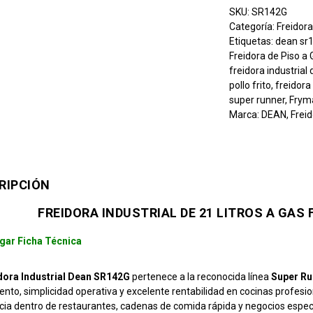
SKU:
SR142G
Categoría:
Freidor
Etiquetas:
dean sr
Freidora de Piso a
freidora industrial
pollo frito
,
freidora
super runner
,
Frym
Marca:
DEAN
,
Frei
RIPCIÓN
FREIDORA INDUSTRIAL DE 21 LITROS A GAS
gar Ficha Técnica
dora Industrial Dean SR142G
pertenece a la reconocida línea
Super Ru
ento, simplicidad operativa y excelente rentabilidad en cocinas profesi
cia dentro de restaurantes, cadenas de comida rápida y negocios especi