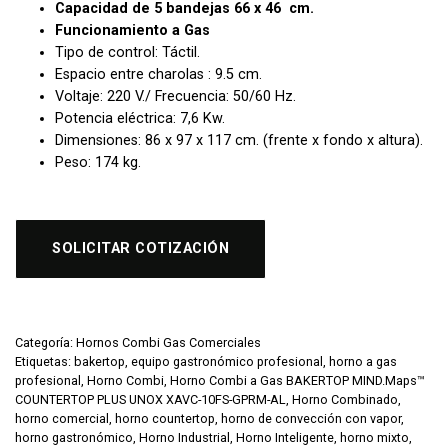
Capacidad de 5 bandejas 66 x 46 cm.
Funcionamiento a Gas
Tipo de control: Táctil.
Espacio entre charolas : 9.5 cm.
Voltaje: 220 V./
Frecuencia: 50/60 Hz.
Potencia eléctrica: 7,6 Kw.
Dimensiones: 86 x 97 x 117 cm. (frente x fondo x altura).
Peso: 174 kg.
SOLICITAR COTIZACIÓN
Categoría:
Hornos Combi Gas Comerciales
Etiquetas:
bakertop
,
equipo gastronómico profesional
,
horno a gas
profesional
,
Horno Combi
,
Horno Combi a Gas BAKERTOP MIND.Maps™
COUNTERTOP PLUS UNOX XAVC-10FS-GPRM-AL
,
Horno Combinado
,
horno comercial
,
horno countertop
,
horno de convección con vapor
,
horno gastronómico
,
Horno Industrial
,
Horno Inteligente
,
horno mixto
,