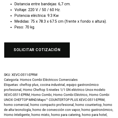
Distancia entre bandejas: 6,7 cm.
Voltaje: 220 V. / 50 / 60 Hz.
Potencia eléctrica: 9.3 Kw
Medidas: 75 x 78.3 x 67.5 cm (frente x fondo x altura).
Peso: 70 kg.
SOLICITAR COTIZACIÓN
SKU:
XEVC-0511-EPRM
Categoría:
Hornos Combi Eléctricos Comerciales
Etiquetas:
cheftop plus
,
cocina industrial
,
equipo gastronómico
profesional
,
Horno Cheftop 5 niveles 1/1 GN eléctrico Unox modelo
XEVC-0511-EPRM
,
Horno Combi
,
Horno Combi Eléctrico
,
Horno Combi
UNOX CHEFTOP MIND.Maps™ COUNTERTOP PLUS XEVC-0511-EPRM
,
horno comercial
,
horno compacto profesional
,
horno countertop
,
horno
de alta tecnología
,
horno de convección con vapor
,
horno gastronómico
,
Horno Inteligente
,
horno mixto
,
horno para catering
,
horno para hotel
,