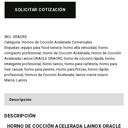
SOLICITAR COTIZACIÓN
SKU:
ORACRS
Categoría:
Hornos de Cocción Acelerada Comerciales
Etiquetas:
equipo para food service
,
horno alta velocidad
,
horno
compacto profesional
,
Horno de Cocción Acelerada
,
Horno de Cocción
Acelerada Lainox ORACLE ORACRS
,
horno de cocción rápida
,
horno
inteligente profesional
,
horno lainox
,
horno para cafetería
,
horno para
fast casual
,
horno para paninis
,
Horno para Pizzas
,
horno rápido
profesional
,
Hornos de Coccion Acelerada
,
lainox oracle oracrs
Marca:
Lainox
Descripción
DESCRIPCIÓN
HORNO DE COCCIÓN ACELERADA LAINOX ORACLE