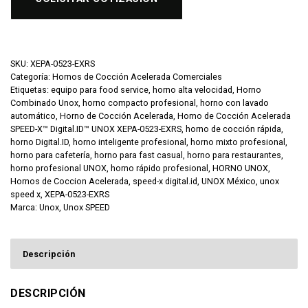
SKU:
XEPA-0523-EXRS
Categoría:
Hornos de Cocción Acelerada Comerciales
Etiquetas:
equipo para food service
,
horno alta velocidad
,
Horno
Combinado Unox
,
horno compacto profesional
,
horno con lavado
automático
,
Horno de Cocción Acelerada
,
Horno de Cocción Acelerada
SPEED-X™ Digital.ID™ UNOX XEPA-0523-EXRS
,
horno de cocción rápida
,
horno Digital.ID
,
horno inteligente profesional
,
horno mixto profesional
,
horno para cafetería
,
horno para fast casual
,
horno para restaurantes
,
horno profesional UNOX
,
horno rápido profesional
,
HORNO UNOX
,
Hornos de Coccion Acelerada
,
speed-x digital.id
,
UNOX México
,
unox
speed x
,
XEPA-0523-EXRS
Marca:
Unox
,
Unox SPEED
Descripción
DESCRIPCIÓN