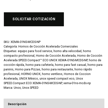
SOLICITAR COTIZACIÓN
SKU:
XEMA-01NS-MCDS-NP
Categoría:
Hornos de Cocción Acelerada Comerciales
Etiquetas:
equipo para food service
,
horno alta velocidad
,
horno
compacto profesional
,
Horno de Cocción Acelerada
,
Horno de Cocción
Acelerada SPEED.Compact™ ECO UNOX XEMA-01NS-MCDS-NP
,
horno de
cocción rápida
,
horno para cafetería
,
horno para fast casual
,
horno para
paninis
,
Horno para Pizzas
,
horno para restaurante
,
horno rápido
profesional
,
HORNO UNOX
,
horno ventless
,
Hornos de Coccion
Acelerada
,
UNOX México
,
unox speed compact eco
,
Unox
SPEED.Compact ECO XEMA-01NS-MCDS-NP
,
xema-01ns-mcds-np
Marca:
Unox
,
Unox SPEED
Descripción