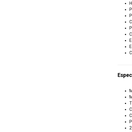
H
P
P
C
P
C
E
E
C
Espec
M
M
T
C
C
P
2