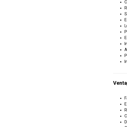
C
R
S
E
L
P
E
I
A
P
I
Venta
F
E
R
C
D