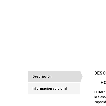
DESC
Descripción
HO
Información adicional
El
Horn
la filo
capacid