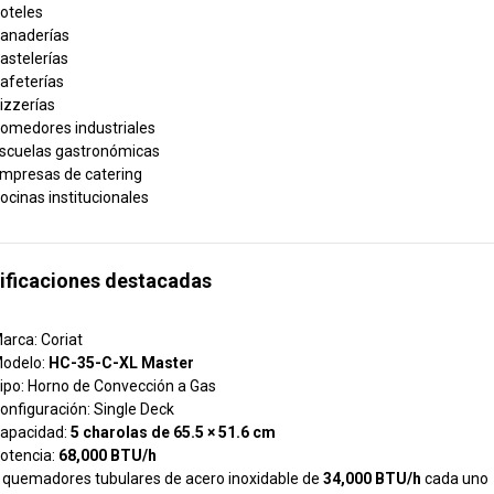
oteles
anaderías
astelerías
afeterías
izzerías
omedores industriales
scuelas gastronómicas
mpresas de catering
ocinas institucionales
ificaciones destacadas
arca: Coriat
odelo:
HC-35-C-XL Master
ipo: Horno de Convección a Gas
onfiguración: Single Deck
apacidad:
5 charolas de 65.5 × 51.6 cm
otencia:
68,000 BTU/h
 quemadores tubulares de acero inoxidable de
34,000 BTU/h
cada uno