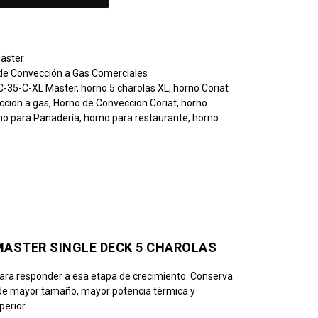
aster
de Convección a Gas Comerciales
HC-35-C-XL Master
,
horno 5 charolas XL
,
horno Coriat
ccion a gas
,
Horno de Conveccion Coriat
,
horno
no para Panadería
,
horno para restaurante
,
horno
MASTER SINGLE DECK 5 CHAROLAS
ara responder a esa etapa de crecimiento. Conserva
ra de mayor tamaño, mayor potencia térmica y
erior.