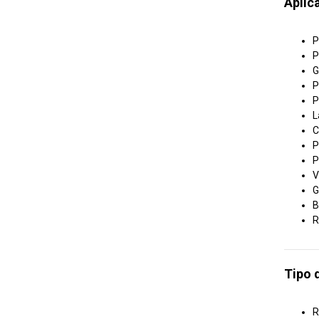
Aplic
P
P
G
P
P
L
C
P
P
V
G
B
R
Tipo 
R