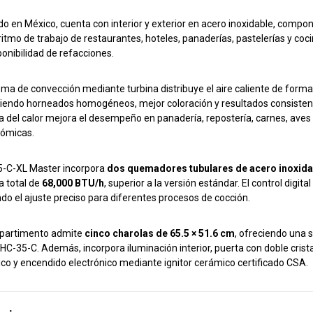
do en México, cuenta con interior y exterior en acero inoxidable, comp
 ritmo de trabajo de restaurantes, hoteles, panaderías, pastelerías y coc
ponibilidad de refacciones.
ema de convección mediante turbina distribuye el aire caliente de form
iendo horneados homogéneos, mejor coloración y resultados consistentes
a del calor mejora el desempeño en panadería, repostería, carnes, aves
ómicas.
5-C-XL Master incorpora
dos quemadores tubulares de acero inoxida
a total de
68,000 BTU/h
, superior a la versión estándar. El control digi
ando el ajuste preciso para diferentes procesos de cocción.
partimento admite
cinco charolas de 65.5 × 51.6 cm
, ofreciendo una 
 HC-35-C. Además, incorpora iluminación interior, puerta con doble cris
co y encendido electrónico mediante ignitor cerámico certificado CSA.