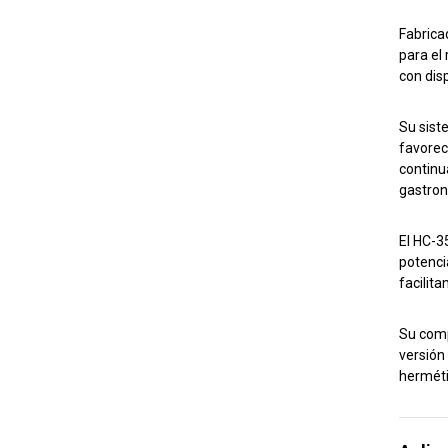
Fabrica
para el
con dis
Su sist
favorec
continu
gastron
El HC-3
potenci
facilit
Su com
versión
herméti