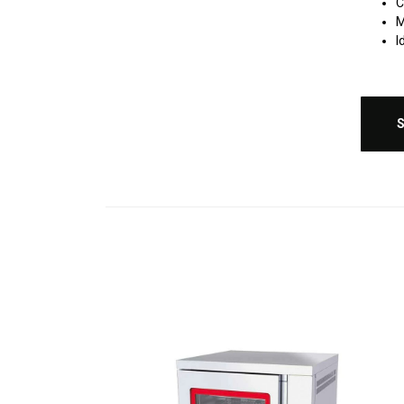
C
M
I