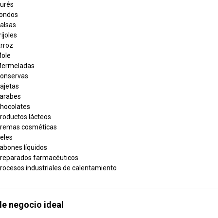
urés
ondos
alsas
rijoles
rroz
ole
ermeladas
onservas
ajetas
arabes
hocolates
roductos lácteos
remas cosméticas
eles
abones líquidos
reparados farmacéuticos
rocesos industriales de calentamiento
de negocio ideal