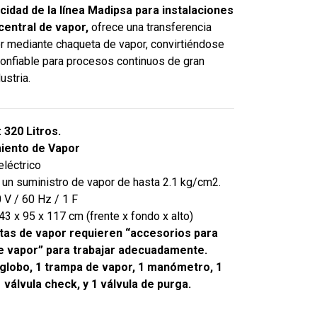
idad de la línea Madipsa para instalaciones
central de vapor,
ofrece una transferencia
or mediante chaqueta de vapor, convirtiéndose
confiable para procesos continuos de gran
ustria.
 320 Litros.
iento de Vapor
eléctrico
 un suministro de vapor de hasta 2.1 kg/cm2.
0 V / 60 Hz / 1 F
3 x 95 x 117 cm (frente x fondo x alto)
tas de vapor requieren “accesorios para
e vapor” para trabajar adecuadamente.
 globo, 1 trampa de vapor, 1 manómetro, 1
1 válvula check, y 1 válvula de purga.