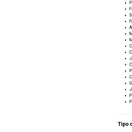
P
F
S
F
A
M
M
C
C
J
C
P
C
G
J
P
P
Tipo 