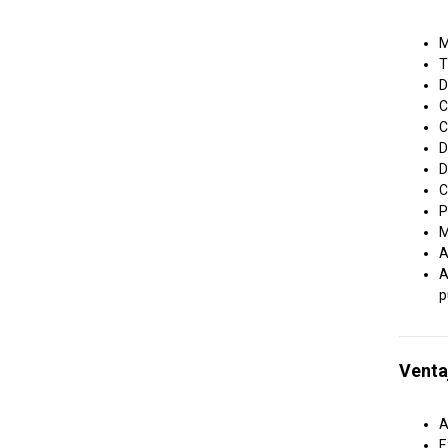
M
T
D
C
C
D
D
C
P
M
A
A
p
Venta
A
E