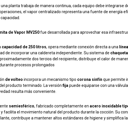
una planta trabaja de manera continua, cada equipo debe integrarse de
 operaciones, el vapor centralizado representa una fuente de energía ef
 capacidad.
ita de Vapor MV250
fue desarrollada para aprovechar esa infraestruc
a
capacidad de 250 litros
, opera mediante conexión directa a una
líne
ad de incorporar una caldereta independiente. Su sistema de
chaqueta
proximadamente dos tercios del recipiente, distribuye el calor de ma
 durante procesos prolongados
ión
de volteo
incorpora un mecanismo tipo
corona sinfín
que permite in
del producto terminado. La versión
fija
puede equiparse con una válvula
vedad resulta más conveniente.
piente
semiesférico
, fabricado completamente en
acero inoxidable tip
 y facilita el movimiento natural del producto durante la cocción. Su co
llante, contribuye a mantener altos estándares de higiene y simplifica las