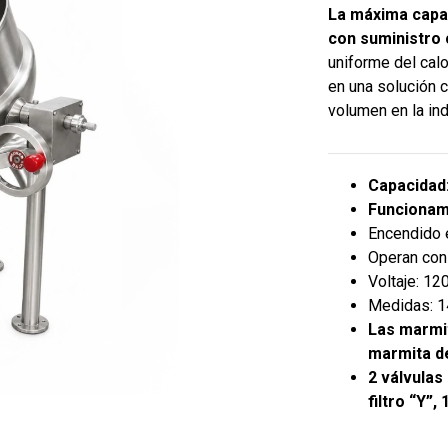
La máxima capac
con suministro 
uniforme del cal
en una solución 
volumen en la ind
Capacidad:
Funcionam
Encendido 
Operan con
Voltaje: 12
Medidas: 14
Las marmi
marmita d
2 válvulas
filtro “Y”,