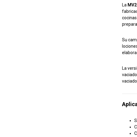
La
MV2
fabricac
cocinas
prepara
Su camp
lociones
elabora
La vers
vaciado
vaciado
Aplic
S
C
C