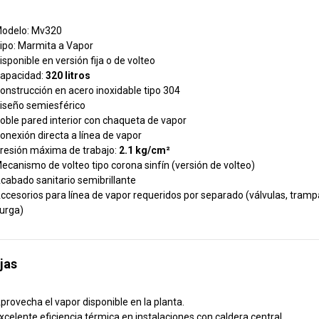
odelo: Mv320
ipo: Marmita a Vapor
isponible en versión fija o de volteo
apacidad:
32
0 litros
onstrucción en acero inoxidable tipo 304
iseño semiesférico
oble pared interior con chaqueta de vapor
onexión directa a línea de vapor
resión máxima de trabajo:
2.1 kg/cm²
ecanismo de volteo tipo corona sinfín (versión de volteo)
cabado sanitario semibrillante
ccesorios para línea de vapor requeridos por separado (válvulas, trampa
urga)
jas
provecha el vapor disponible en la planta.
xcelente eficiencia térmica en instalaciones con caldera central.