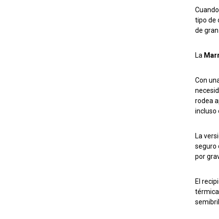
Cuando 
tipo de
de gran
La
Marm
Con un
necesid
rodea a
incluso
La vers
seguro 
por gra
El reci
térmica
semibri