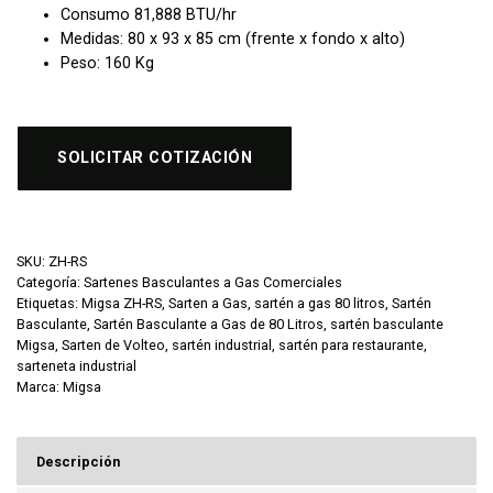
Consumo 81,888 BTU/hr
Medidas: 80 x 93 x 85 cm (frente x fondo x alto)
Peso: 160 Kg
SOLICITAR COTIZACIÓN
SKU:
ZH-RS
Categoría:
Sartenes Basculantes a Gas Comerciales
Etiquetas:
Migsa ZH-RS
,
Sarten a Gas
,
sartén a gas 80 litros
,
Sartén
Basculante
,
Sartén Basculante a Gas de 80 Litros
,
sartén basculante
Migsa
,
Sarten de Volteo
,
sartén industrial
,
sartén para restaurante
,
sarteneta industrial
Marca:
Migsa
Descripción