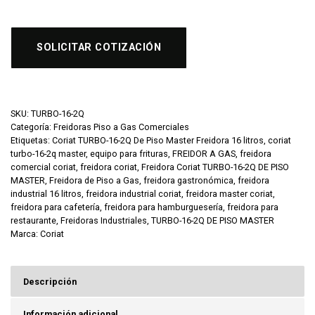
SOLICITAR COTIZACIÓN
SKU:
TURBO-16-2Q
Categoría:
Freidoras Piso a Gas Comerciales
Etiquetas:
Coriat TURBO-16-2Q De Piso Master Freidora 16 litros
,
coriat
turbo-16-2q master
,
equipo para frituras
,
FREIDOR A GAS
,
freidora
comercial coriat
,
freidora coriat
,
Freidora Coriat TURBO-16-2Q DE PISO
MASTER
,
Freidora de Piso a Gas
,
freidora gastronómica
,
freidora
industrial 16 litros
,
freidora industrial coriat
,
freidora master coriat
,
freidora para cafetería
,
freidora para hamburguesería
,
freidora para
restaurante
,
Freidoras Industriales
,
TURBO-16-2Q DE PISO MASTER
Marca:
Coriat
Descripción
Información adicional